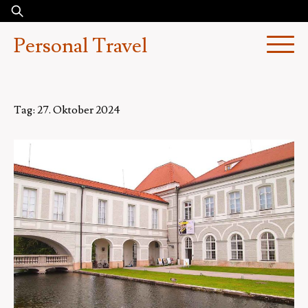
Skip
Suchen
to
nach:
Personal Travel
content
Tag:
27. Oktober 2024