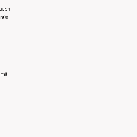
 auch
enüs
 mit