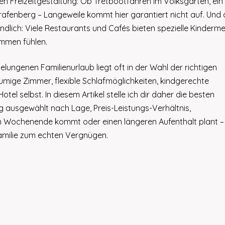
en Freizeitgestaltung: Ob Tretbootfahren im Volksgarten, ein
rafenberg – Langeweile kommt hier garantiert nicht auf. Und
eundlich: Viele Restaurants und Cafés bieten spezielle Kinderm
ommen fühlen.
lungenen Familienurlaub liegt oft in der Wahl der richtigen
mige Zimmer, flexible Schlafmöglichkeiten, kindgerechte
el selbst. In diesem Artikel stelle ich dir daher die besten
tig ausgewählt nach Lage, Preis-Leistungs-Verhältnis,
ein Wochenende kommt oder einen längeren Aufenthalt plant –
Familie zum echten Vergnügen.