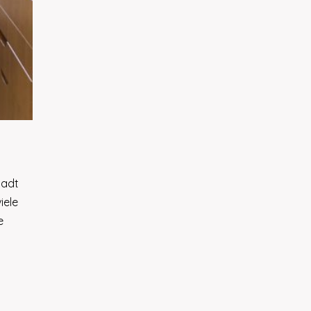
tadt
iele
e