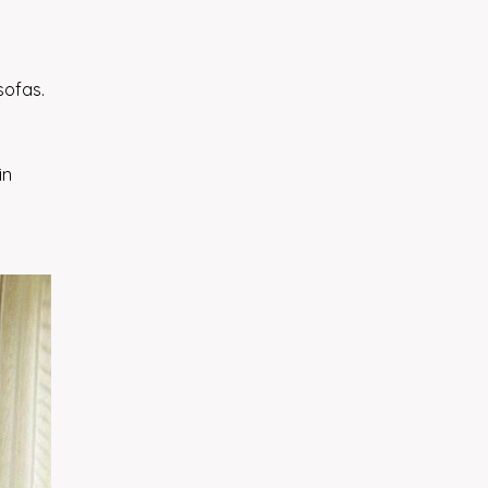
sofas.
in