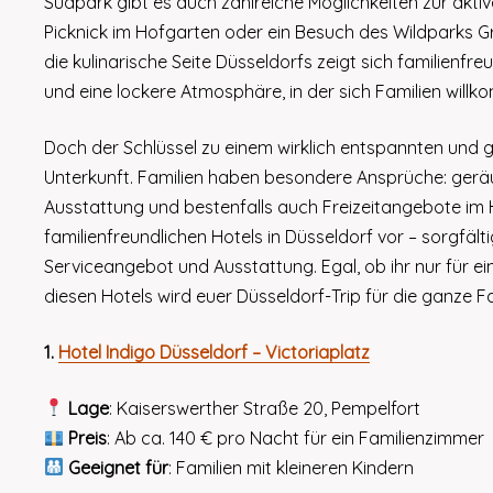
Südpark gibt es auch zahlreiche Möglichkeiten zur aktiv
Picknick im Hofgarten oder ein Besuch des Wildparks G
die kulinarische Seite Düsseldorfs zeigt sich familienfr
und eine lockere Atmosphäre, in der sich Familien willk
Doch der Schlüssel zu einem wirklich entspannten und ge
Unterkunft. Familien haben besondere Ansprüche: geräu
Ausstattung und bestenfalls auch Freizeitangebote im Hot
familienfreundlichen Hotels in Düsseldorf vor – sorgfäl
Serviceangebot und Ausstattung. Egal, ob ihr nur für 
diesen Hotels wird euer Düsseldorf-Trip für die ganze 
1.
Hotel Indigo Düsseldorf – Victoriaplatz
Lage
: Kaiserswerther Straße 20, Pempelfort
Preis
: Ab ca. 140 € pro Nacht für ein Familienzimmer
Geeignet für
: Familien mit kleineren Kindern