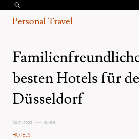
Skip
Suchen
to
nach:
Personal Travel
content
Familienfreundlich
besten Hotels für d
Düsseldorf
02/11/2025
KUJIM
HOTELS