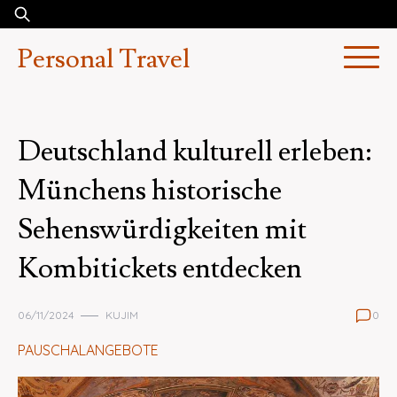
Skip
Suchen
to
nach:
Personal Travel
content
Deutschland kulturell erleben:
Münchens historische
Sehenswürdigkeiten mit
Kombitickets entdecken
06/11/2024
KUJIM
0
PAUSCHALANGEBOTE