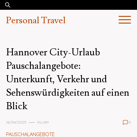
Skip
Suchen
to
nach:
Personal Travel
content
Hannover City-Urlaub
Pauschalangebote:
Unterkunft, Verkehr und
Sehenswürdigkeiten auf einen
Blick
16/04/2025
KUJIM
0
PAUSCHALANGEBOTE