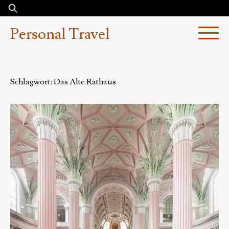
Skip
Suchen
to
nach:
Personal Travel
content
Schlagwort:
Das Alte Rathaus