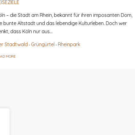
EISEZIELE
öln – die Stadt am Rhein, bekannt für ihren imposanten Dom,
ie bunte Altstadt und das lebendige Kulturleben. Doch wer
enkt, dass Köln nur aus…
er Stadtwald
Grüngürtel
Rheinpark
EAD MORE
,