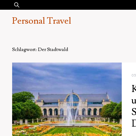
Skip
Suchen
to
nach:
Personal Travel
content
Schlagwort:
Der Stadtwald
03
K
u
S