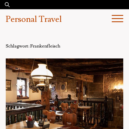
Skip
Suchen
to
nach:
Personal Travel
content
Schlagwort:
Frankenfleisch