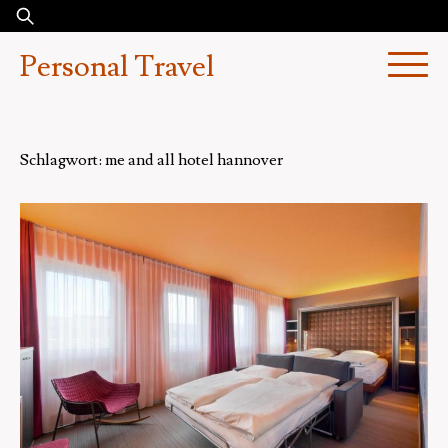
Skip
Suchen
to
nach:
Personal Travel
content
Schlagwort:
me and all hotel hannover