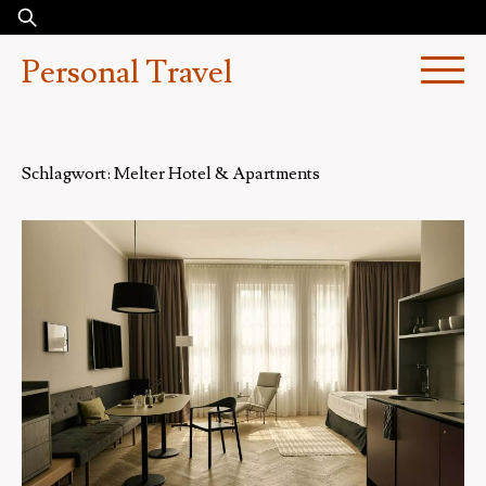
Skip
Suchen
to
nach:
Personal Travel
content
Schlagwort:
Melter Hotel & Apartments