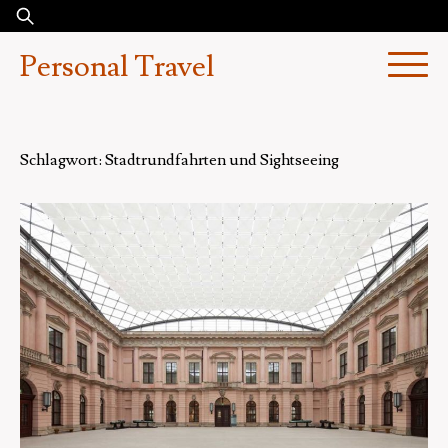
Skip
Suchen
to
nach:
Personal Travel
content
Schlagwort:
Stadtrundfahrten und Sightseeing