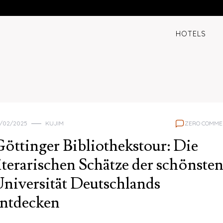
HOTELS
/02/2025
KUJIM
ZERO COMME
öttinger Bibliothekstour: Die
iterarischen Schätze der schönste
niversität Deutschlands
entdecken