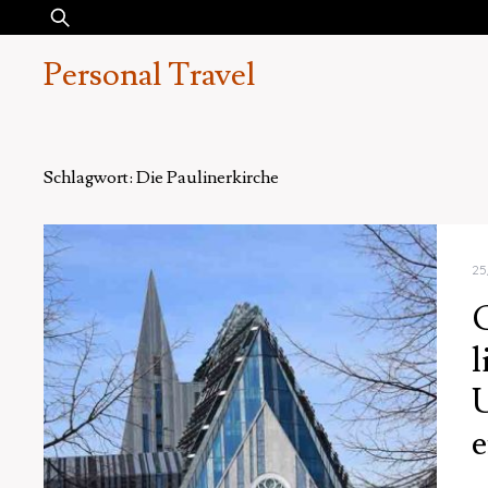
Skip
Suchen
to
nach:
Personal Travel
content
Schlagwort:
Die Paulinerkirche
25
G
l
U