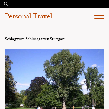
Skip
Suchen
to
nach:
Personal Travel
content
Schlagwort:
Schlossgarten Stuttgart