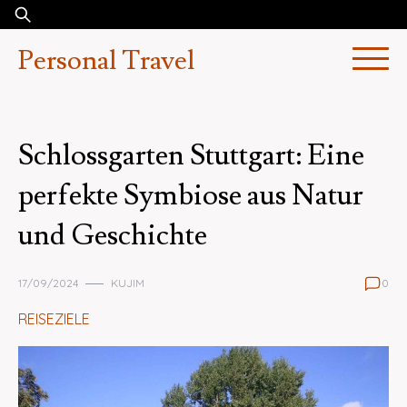
Skip
Suchen
to
nach:
Personal Travel
content
Schlossgarten Stuttgart: Eine
perfekte Symbiose aus Natur
und Geschichte
17/09/2024
KUJIM
0
REISEZIELE