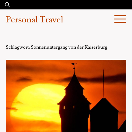
Skip
Suchen
to
nach:
Personal Travel
content
Schlagwort:
Sonnenuntergang von der Kaiserburg